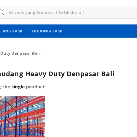
rch for:
TANG KAMI
HUBUNGI KAMI
Duty Denpasar Bali”
Gudang Heavy Duty Denpasar Bali
g the
single
product