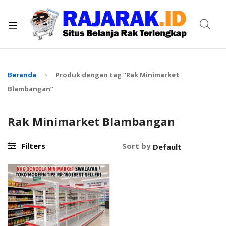
xpand
ild
enu
Beranda
Produk dengan tag “Rak Minimarket
Blambangan”
Rak Minimarket Blambangan
Filters
Sort by