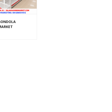
GONDOLA
MARKET
AYAN TOKO
RN TIPE RR-150
 SELLER)