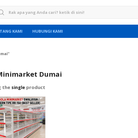
rch for:
TANG KAMI
HUBUNGI KAMI
umai”
Minimarket Dumai
g the
single
product