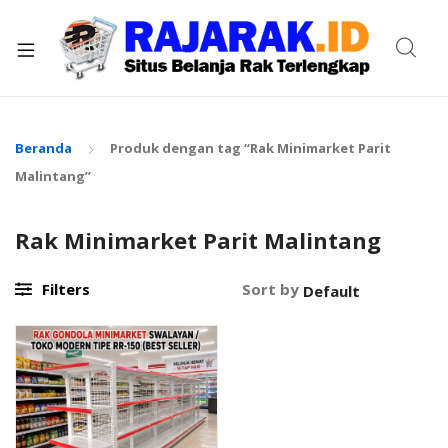
xpand
ild
enu
Beranda
Produk dengan tag “Rak Minimarket Parit
Malintang”
Rak Minimarket Parit Malintang
Filters
Sort by