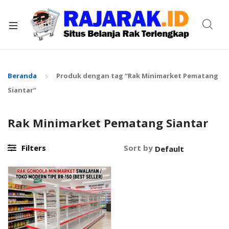
xpand
ild
enu
Beranda
Produk dengan tag “Rak Minimarket Pematang
Siantar”
Rak Minimarket Pematang Siantar
Filters
Sort by