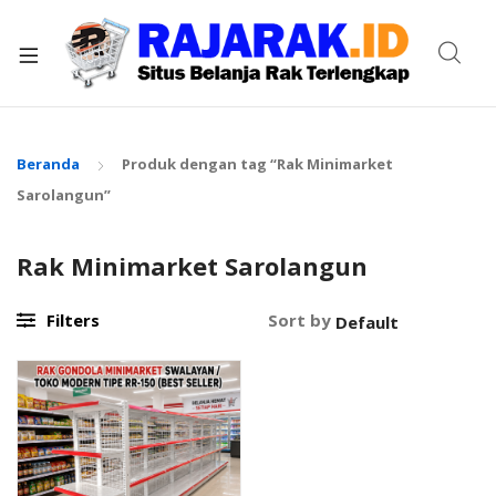
xpand
ild
enu
Beranda
Produk dengan tag “Rak Minimarket
Sarolangun”
Rak Minimarket Sarolangun
Filters
Sort by