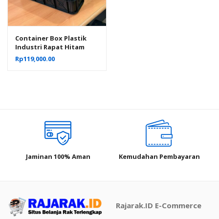
Container Box Plastik
Industri Rapat Hitam
Murah YTH-19B Ukuran
Rp
119,000.00
Low Grade 61x41x24 Cm
Jaminan 100% Aman
Kemudahan Pembayaran
Rajarak.ID E-Commerce