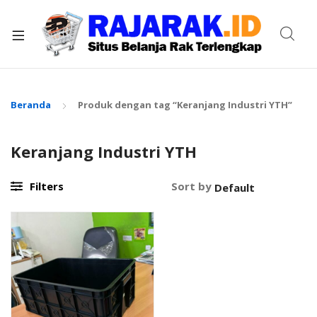
xpand
ild
enu
Beranda
Produk dengan tag “Keranjang Industri YTH”
Keranjang Industri YTH
Filters
Sort by